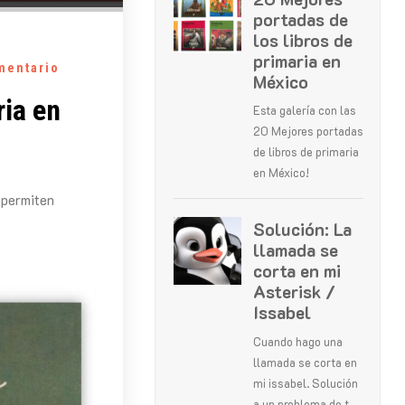
mentario
ria en
 permiten