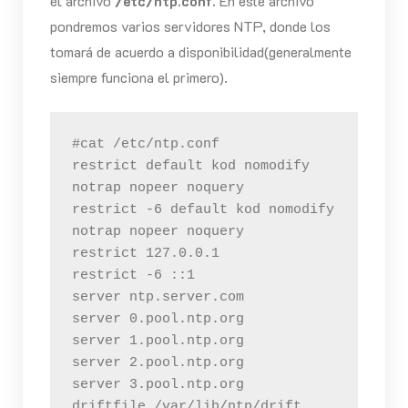
el archivo
/etc/ntp.conf.
En este archivo
pondremos varios servidores NTP, donde los
tomará de acuerdo a disponibilidad(generalmente
siempre funciona el primero).
#cat /etc/ntp.conf
restrict default kod nomodify 
notrap nopeer noquery 
restrict -6 default kod nomodify 
notrap nopeer noquery 
restrict 127.0.0.1 
restrict -6 ::1 
server ntp.server.com 
server 0.pool.ntp.org 
server 1.pool.ntp.org 
server 2.pool.ntp.org 
server 3.pool.ntp.org
driftfile /var/lib/ntp/drift 