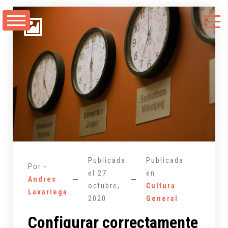
Saltarse
al
contenido
Publicada
Publicada
Por -
el
27
en
Andres
octubre,
Cultura
Lavariega
2020
General
Configurar correctamente