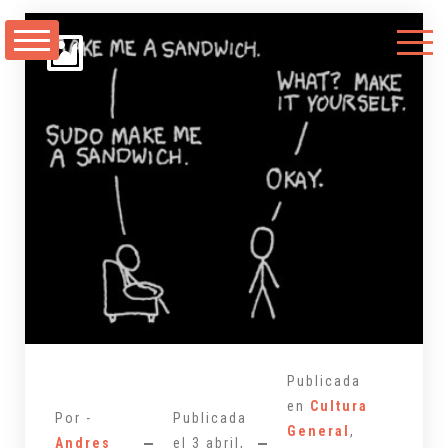
Saltarse
al
contenido
Publicada
en
Cultura
Por -
Publicada
General
,
Andres
el
3 abril,