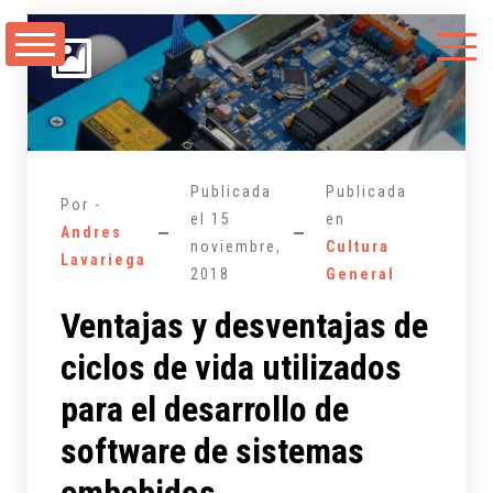
Saltarse
al
contenido
Publicada
Publicada
Por -
el
15
en
Andres
noviembre,
Cultura
Lavariega
2018
General
Ventajas y desventajas de
ciclos de vida utilizados
para el desarrollo de
software de sistemas
embebidos