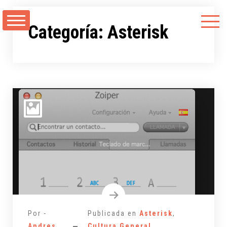
Saltarse
al
Categoría:
Asterisk
contenido
Por -
Publicada en
Asterisk
,
Andres
Cultura General
,