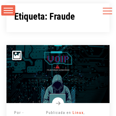
Saltarse
al
Etiqueta:
Fraude
contenido
Por -
Publicada en
Linux
,