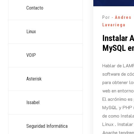
Contacto
Por -
Andres
Lavariega
Linux
Instalar
MySQL en
VOIP
Hablar de LAMP
software de cód
Asterisk
para obtener l
web en entorno
El acrónimo es 
Issabel
MySQL y PHP (
de como Insta
Linux . Instala
Seguridad Informática
Apache tendre