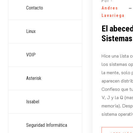
Por -
Contacto
Andres
Lavariega
El abeced
Linux
Sistemas
VOIP
Hice una lista 
los sistemas op
la mente, solo 
Asterisk
aparecen distri
Confieso que tu
V, J y la Q (m
Issabel
memoria). Despu
sistema operati
Seguridad Informática