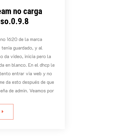
eam no carga
.so.0.9.8
ono 1620 de la marca
 tenia guardado, y al
o da video, inicia pero la
da en blanco. En el dhcp le
ntento entrar via web y no
me da esto después de que
seña de admin. Veamos por
S