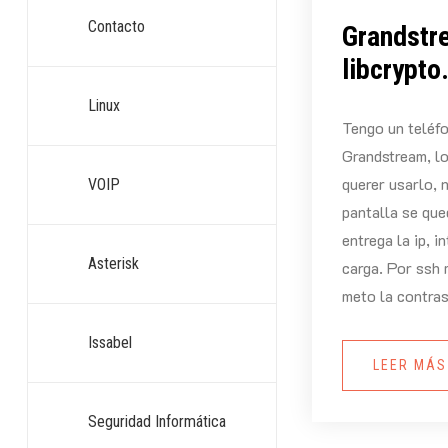
Contacto
Grandstr
libcrypto
Linux
Tengo un teléf
Grandstream, lo
querer usarlo, n
VOIP
pantalla se que
entrega la ip, i
Asterisk
carga. Por ssh 
meto la contra
Issabel
LEER MÁ
Seguridad Informática