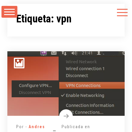
Saltarse
al
Etiqueta:
vpn
contenido
Por -
Andres
Publicada en