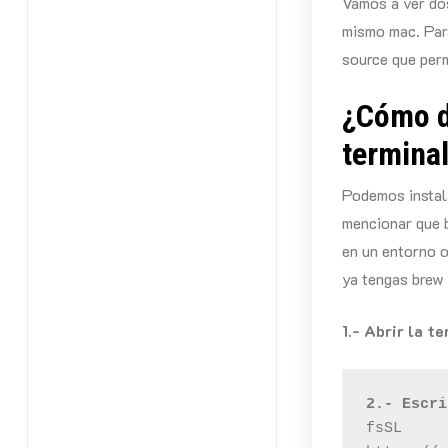
Vamos a ver dos
mismo mac. Par
source que perm
¿Cómo d
termina
Podemos instal
mencionar que 
en un entorno o
ya tengas brew 
1.-
Abrir la te
2.-
Escri
fsSL 