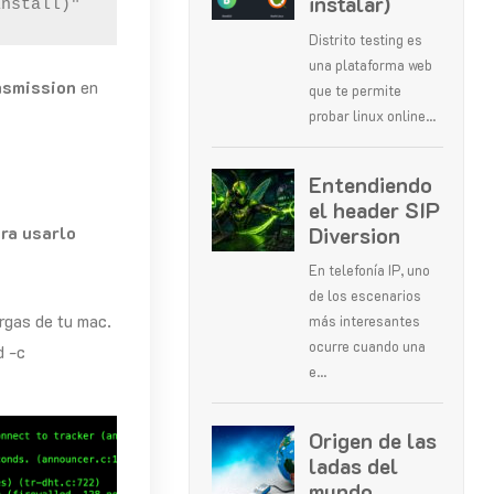
install)"
nsmission
en
ra usarlo
rgas de tu mac.
d -c