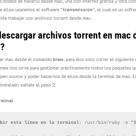
 modos de hacerlo desde mac, una con interfaz gráfica y otra con 
a ellos usaremos el software “
transmission
“, el cual es un soft
ite trabajar con archivos torrent desde mac.
escargar archivos torrent en mac 
l?
ar mac desde el comando
brew
, para ello solo correr el siguient
brew nos sirve para gestionar prácticamente todos los paquetes
pen source y poder hacernos de ellos desde la terminal de mac. E
instalado saltate el paso 2.
rminal
bir esta línea en la terminal:
 /usr/bin/ruby -e "