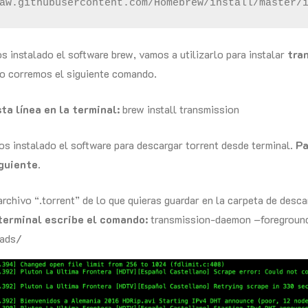
aw.githubusercontent.com/Homebrew/install/master/
 instalado el software brew, vamos a utilizarlo para instalar
tra
o corremos el siguiente comando.
sta línea en la terminal:
brew install transmission
os instalado el software para descargar torrent desde terminal.
Pa
guiente.
archivo “.torrent” de lo que quieras guardar en la carpeta de desca
terminal escribe el comando:
transmission-daemon –foregroun
ads/