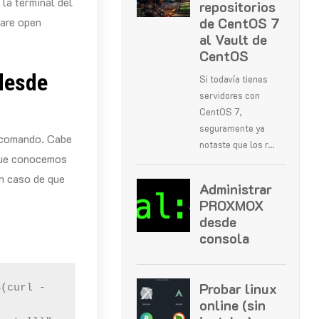
la terminal del
ware open
desde
e comando. Cabe
 que conocemos
n caso de que
$(curl -