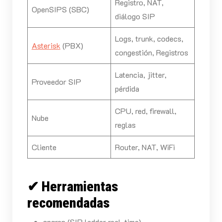
Registro, NAT,
OpenSIPS (SBC)
diálogo SIP
Logs, trunk, codecs,
Asterisk
(PBX)
congestión, Registros
Latencia, jitter,
Proveedor SIP
pérdida
CPU, red, firewall,
Nube
reglas
Cliente
Router, NAT, WiFi
✔ Herramientas
recomendadas
sngrep (SIP ladder real-time)