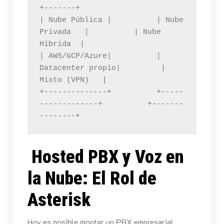
+-------+

| Nube Pública |          | Nube 
Privada   |          | Nube 
Híbrida  |

| AWS/GCP/Azure|          | 
Datacenter propio|         | 
Mixto (VPN)   |

+--------------+          +-----
-------------+          +-------
--------+
Hosted PBX y Voz en
la Nube: El Rol de
Asterisk
Hoy es posible montar un PBX empresarial