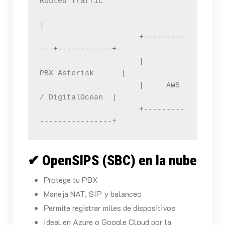
Routed Traffic

|

                      +---------
---+------------+

                      |       
PBX Asterisk      |

                      |     AWS 
/ DigitalOcean  |

                      +---------
----------------+
✔ OpenSIPS (SBC) en la nube
Protege tu PBX
Maneja NAT, SIP y balanceo
Permite registrar miles de dispositivos
Ideal en Azure o Google Cloud por la