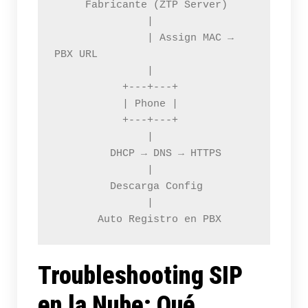
     Fabricante (ZTP Server)

               |

               | Assign MAC → 
PBX URL

               |

           +---+---+

           | Phone |

           +---+---+

               |

         DHCP → DNS → HTTPS

               |

         Descarga Config

               |

       Auto Registro en PBX
Troubleshooting SIP
en la Nube: Qué