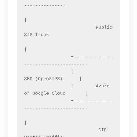
---+----------+

|

                          Public 
SIP Trunk

|

                 +--------------
---+------------------+

                 |                
SBC (OpenSIPS)      |

                 |        Azure 
or Google Cloud       |

                 +--------------
---+------------------+

|

                           SIP 