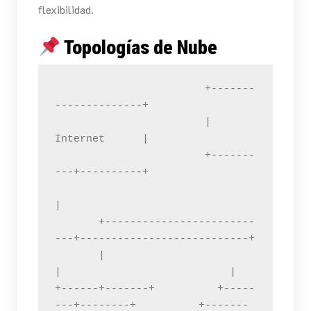
flexibilidad.
Topologías de Nube
                        +-------
--------------+

                        |       
Internet      |

                        +-------
---+----------+

|

       +------------------------
---+---------------------------+

       |                           
|                           |

+------+-------+          +-----
---+--------+          +-------