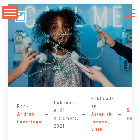
Saltarse
al
contenido
Publicada
Publicada
Por -
en
el
21
5
Andres
Asterisk
,
diciembre,
come
Lavariega
Issabel
,
2021
VOIP