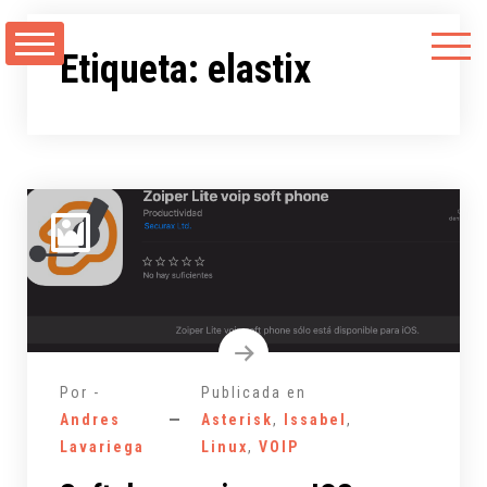
Saltarse
al
Etiqueta:
elastix
contenido
Por -
Publicada en
Andres
Asterisk
,
Issabel
,
Lavariega
Linux
,
VOIP