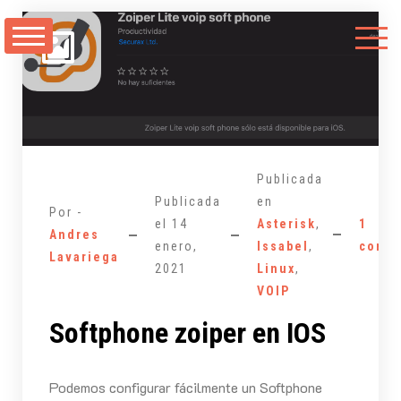
Saltarse
al
contenido
Publicada
Publicada
en
Por -
el
14
Asterisk
,
1
Andres
enero,
Issabel
,
comen
Lavariega
2021
Linux
,
VOIP
Softphone zoiper en IOS
Podemos configurar fácilmente un Softphone